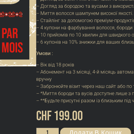
– Догляд за бородою та вусами з використ
– Миття волосся шампунем високої якості.
– Стайлінг за допомогою преміум-продуктів
– 4 купони на фарбування волосся, бороди
– 10 прийомів по 10 хвилин для швидкого 
– 6 купонів на 10% знижки для ваших близ
Умови :
– Вік від 18 років
– Абонемент на 3 місяці, 4-й місяць автом
вручну
– Забронюйте візит через наш сайт або по
– *Миття бороди та вусів доступне лише з 
– **Будьте присутні разом із близьким під 
CHF
199.00
A
Додати В Кошик