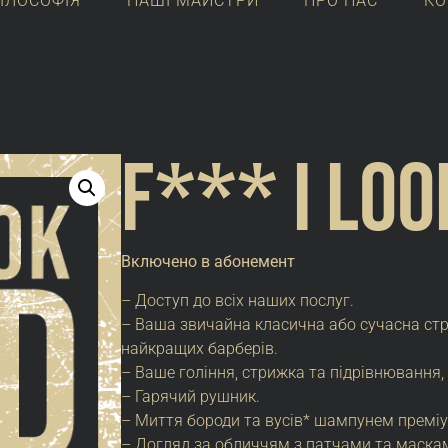
ІЛОСОФІЯ
НАШІ МАЙСТРИ
ПРО НАС
КО
F*** I Loo
Включено в абонемент
– Доступ до всіх наших послуг.
– Ваша звичайна класична або сучасна с
найкращих барберів.
– Ваше гоління, стрижка та підрівнюванн
– Гарячий рушник.
– Миття бороди та вусів* шампунем премі
– Догляд за обличчям з патчами та маска