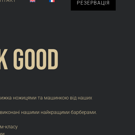
НТАКТ
РЕЗЕРВАЦІЯ
k Good
трижка ножицями та машинкою від наших
я, виконані нашими найкращими барберами.
ум-класу
ми.