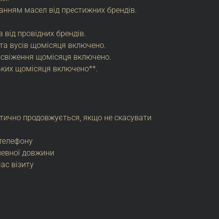
анням масел від престижних брендів.
 від провідних брендів.
 та вусів щомісяця включено.
освіження щомісяця включено.
ьких щомісяця включено**.
атично продовжується, якщо не скасувати
 телефону
певної довжини
час візиту
lternative: